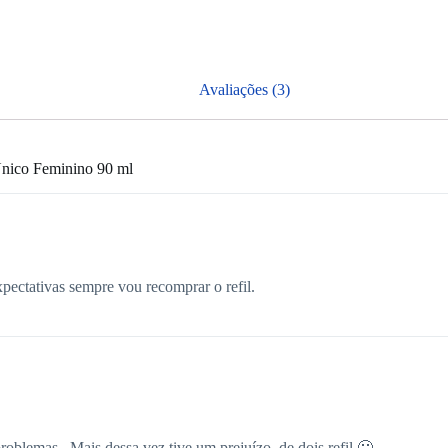
Avaliações (3)
Único Feminino 90 ml
pectativas sempre vou recomprar o refil.
oblemas . Mais dessa vez tive um prejuízo, de dois refil 🙁