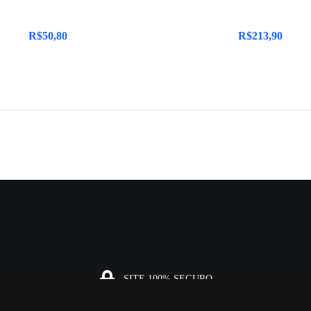
R$
50,80
R$
213,90
SITE 100% SEGURO